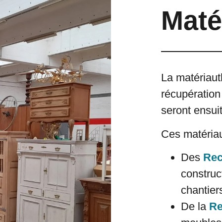
Maté
La matériauth
récupération
seront ensui
Ces matériau
Des
Rec
construc
chantier
De la
Re