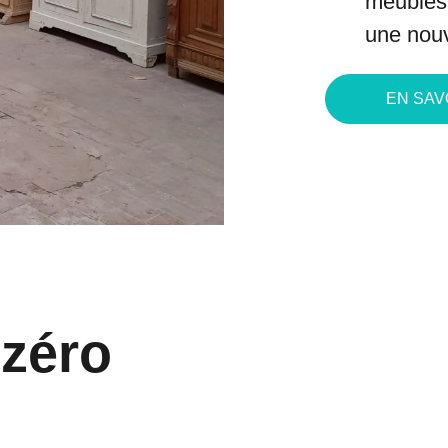
meubles 
une nouv
EN SAV
zéro