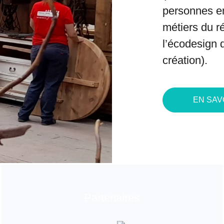
personnes en
métiers du
r
l’
écodesign
d
création).
EN SAV
Partenaires