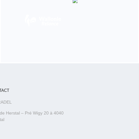
TACT
RADEL
 de Herstal – Pré Wigy 20 à
4040
tal