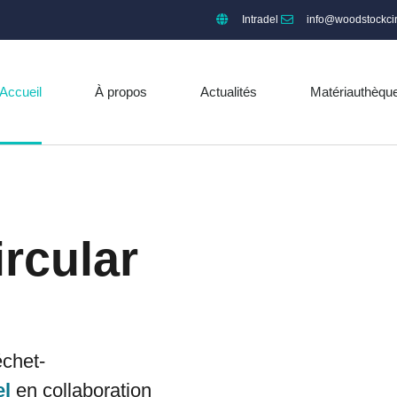
Intradel
info@woodstockcir
Accueil
À propos
Actualités
Matériauthèqu
rcular
chet-
el
en collaboration